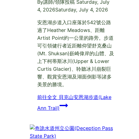
By
講師/領隊投稿
Saturday, July
4, 2026
Saturday, July 4, 2026
安恩湖步道入口座落於542號公路
過了Heather Meadows、距離
Artist Point約一公里的路旁。步道
可引領健行者近距離仰望舒克桑山
(Mt. Shuksan)嶔崎偉岸的山體、及
上下柯蒂斯冰川(Upper & Lower
Curtis Glacier)、聆聽冰川崩裂巨
響、觀賞安恩湖及湖面倒影等諸多
美景的勝境。
前往全文
貝克山安恩湖步道(Lake
Ann Trail)